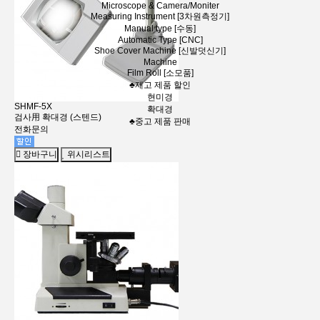
Microscope & Camera/Moniter
Measuring Instrument [3차원측정기]
Manual type [수동]
Automatic Type [CNC]
Shoe Cover Machine [신발덧신기]
Machine
Film Roll [소모품]
♣재고 제품 할인
현미경
SHMF-5X
확대경
검사用 확대경 (스텐드)
♣중고 제품 판매
전화문의
장바구니
위시리스트