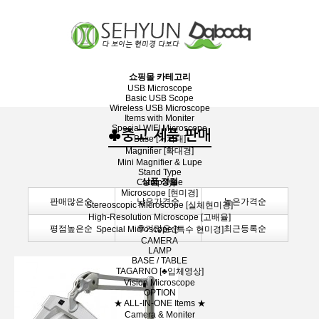
장바구니
분류
쇼핑몰 카테고리
USB Microscope
Basic USB Scope
Wireless USB Microscope
Items with Moniter
Special WIFI Microscope
♣중고 제품 판매
Base [거치대]
Magnifier [확대경]
Mini Magnifier & Lupe
Stand Type
상품 정렬
Clamp Type
Microscope [현미경]
판매많은순
낮은가격순
높은가격순
Stereoscopic Microscope [실체현미경]
High-Resolution Microscope [고배율]
평점높은순
후기많은순
최근등록순
Special Microscope [특수 현미경]
CAMERA
LAMP
BASE / TABLE
TAGARNO [♣입체영상]
Vision Microscope
OPTION
★ ALL-IN-ONE Items ★
Camera & Moniter