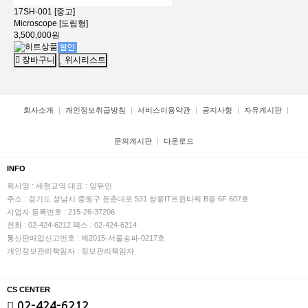
17SH-001 [중고]
Microscope [도립형]
3,500,000원
장바구니
위시리스트
회사소개
개인정보취급방침
서비스이용약관
공지사항
자유게시판
문의게시판
다운로드
INFO
회사명 : 세현교역
대표 : 양유민
주소 : 경기도 성남시 중원구 둔춘대로 531 쌍용IT트윈타워 B동 6F 607호
사업자 등록번호 : 215-26-37206
전화 : 02-424-6212
팩스 : 02-424-6214
통신판매업신고번호 : 제2015-서울송파-0217호
개인정보관리책임자 : 정보관리책임자
CS CENTER
02-424-6212