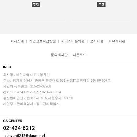
회사소개
개인정보취급방침
서비스이용약관
공지사항
자유게시판
문의게시판
다운로드
INFO
회사명 : 세현교역
대표 : 양유민
주소 : 경기도 성남시 중원구 둔춘대로 531 쌍용IT트윈타워 B동 6F 607호
사업자 등록번호 : 215-26-37206
전화 : 02-424-6212
팩스 : 02-424-6214
통신판매업신고번호 : 제2015-서울송파-0217호
개인정보관리책임자 : 정보관리책임자
CS CENTER
02-424-6212
sehyun6212@daum.net