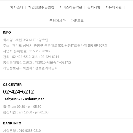
회사소개
개인정보취급방침
서비스이용약관
공지사항
자유게시판
문의게시판
다운로드
INFO
회사명 : 세현교역
대표 : 양유민
주소 : 경기도 성남시 중원구 둔춘대로 531 쌍용IT트윈타워 B동 6F 607호
사업자 등록번호 : 215-26-37206
전화 : 02-424-6212
팩스 : 02-424-6214
통신판매업신고번호 : 제2015-서울송파-0217호
개인정보관리책임자 : 정보관리책임자
CS CENTER
02-424-6212
sehyun6212@daum.net
월-금 am 09:30 - pm 05:30
점심시간 : am 12:00 - pm 01:00
BANK INFO
기업은행 : 010-9365-0210