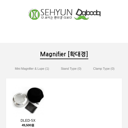
장바구니
분류
Magnifier [확대경]
Mini Magnifier & Lupe (1)
Stand Type (0)
Clamp Type (0)
ck)
DLED-5X
49,500원