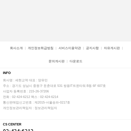
회사소개
개인정보취급방침
서비스이용약관
공지사항
자유게시판
문의게시판
다운로드
INFO
회사명 : 세현교역
대표 : 양유민
주소 : 경기도 성남시 중원구 둔춘대로 531 쌍용IT트윈타워 B동 6F 607호
사업자 등록번호 : 215-26-37206
전화 : 02-424-6212
팩스 : 02-424-6214
통신판매업신고번호 : 제2015-서울송파-0217호
개인정보관리책임자 : 정보관리책임자
CS CENTER